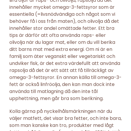
Bra oljor är raps- och olivolja, rapsolja då det
innehåller mycket omega-3-fettsyror som är
essentiella (=livsnödvändiga och något som vi
behöver få i oss från maten), och olivolja då det
innehåller stor andel omättade fetter.
Ett bra
tips är därför att ofta använda raps- eller
olivolja när du lagar mat, eller om du vill berika
ditt barns mat med extra energi. Om ni är en
familj som äter veganskt eller vegetariskt och
undviker fisk, är det extra värdefullt att använda
rapsolja då det är ett sätt att få tillräckligt av
omega-3-fettsyror. En annan källa till omega-3-
fett är också linfröolja, den kan man dock inte
använda till matlagning då den inte tål
upphettning, men går bra som berikning.
Kolla gärna på nyckelhålsmärkningen när du
väljer matfett, det visar bra fetter, och inte bara,
som man kanske kan tro, produkter med lågt