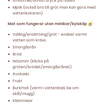
Smoothie/annan dryck på flaska
Mjölk (också bra till gröt man kan göra med
vattenkokaren)
Mat som fungerar utan minibar/kylskåp 🥑
Välling/ersättning/gröt - endast varmt
vatten som krävs.
Smörgåsrån
Bröd
Nötsmör (klicka på
gröten/brödet/smörgåsrånet)
Avokado
Frukt
Burkmat (värm i vattenbad, be om
skål/mugg)
Klämmisar