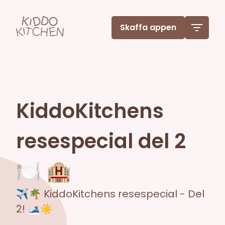
Skaffa appen
KiddoKitchens
resespecial del 2
🍽️ 🏨
✈️🌴 KiddoKitchens resespecial - Del
2! 🎿☀️