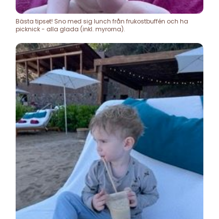
Bästa tipset! Sno med sig lunch från frukostbuffén och ha
picknick - alla glada (inkl. myrorna).