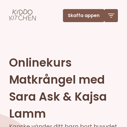
Skaffa appen
Onlinekurs
Matkrångel med
Sara Ask & Kajsa
Lamm
Kanske vänder ditt barn bort huvudet