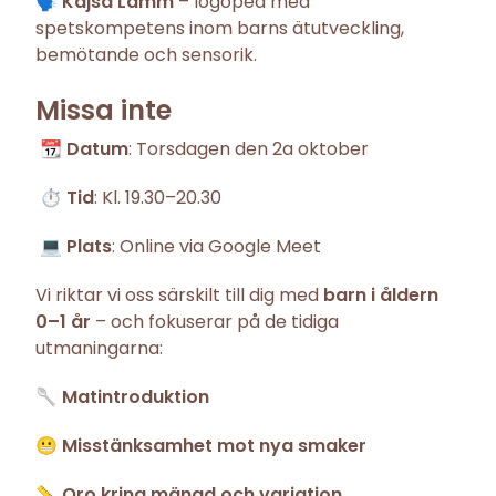
🗣️
Kajsa Lamm
– logoped med
spetskompetens inom barns ätutveckling,
bemötande och sensorik.
Missa inte
📆
Datum
: Torsdagen den 2a oktober
⏱️
Tid
: Kl. 19.30–20.30
💻
Plats
: Online via Google Meet
Vi riktar vi oss särskilt till dig med
barn i åldern
0–1 år
– och fokuserar på de tidiga
utmaningarna:
🥄 Matintroduktion
😬 Misstänksamhet mot nya smaker
📏 Oro kring mängd och variation