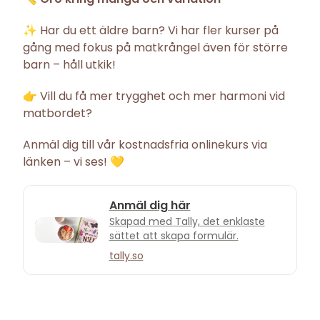
✨ Har du ett äldre barn? Vi har fler kurser på
gång med fokus på matkrångel även för större
barn – håll utkik!
👉 Vill du få mer trygghet och mer harmoni vid
matbordet?
Anmäl dig till vår kostnadsfria onlinekurs via
länken – vi ses! 💛
Anmäl dig här
Skapad med Tally, det enklaste
sättet att skapa formulär.
tally.so