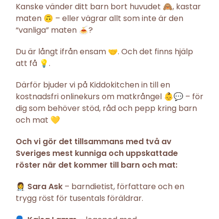
Kanske vänder ditt barn bort huvudet 🙈, kastar
maten 🙃 – eller vägrar allt som inte är den
“vanliga” maten 🍝?
Du är långt ifrån ensam 🤝. Och det finns hjälp
att få 💡.
Därför bjuder vi på Kiddokitchen in till en
kostnadsfri onlinekurs om matkrångel 👶💬 – för
dig som behöver stöd, råd och pepp kring barn
och mat 💛
Och vi gör det tillsammans med två av
Sveriges mest kunniga och uppskattade
röster när det kommer till barn och mat:
👩‍⚕️
Sara Ask
– barndietist, författare och en
trygg röst för tusentals föräldrar.