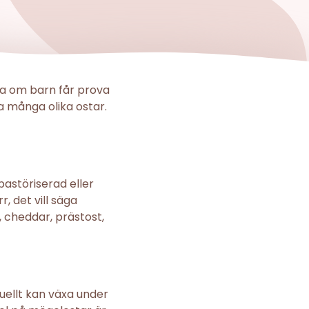
ra om barn får prova
ka många olika ostar.
pastöriserad eller
r, det vill säga
, cheddar, prästost,
uellt kan växa under