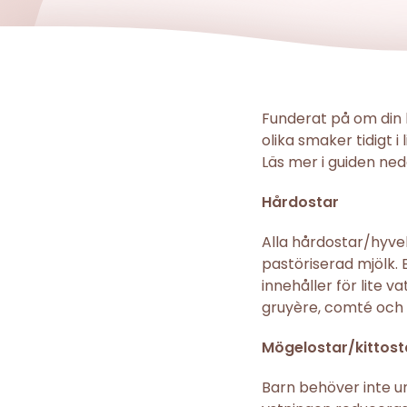
Funderat på om din l
olika smaker tidigt 
Läs mer i guiden ne
Hårdostar
Alla hårdostar/hyvel
pastöriserad mjölk. B
innehåller för lite 
gruyère, comté oc
Mögelostar/kittost
Barn behöver inte un