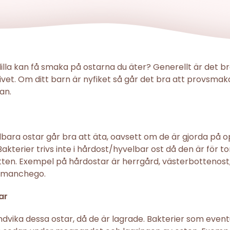
illa kan få smaka på ostarna du äter? Generellt är det b
i livet. Om ditt barn är nyfiket så går det bra att provsma
dan.
bara ostar går bra att äta, oavsett om de är gjorda på o
akterier trivs inte i hårdost/hyvelbar ost då den är för tor
vatten. Exempel på hårdostar är herrgård, västerbottenost
h manchego.
ar
dvika dessa ostar, då de är lagrade. Bakterier som event