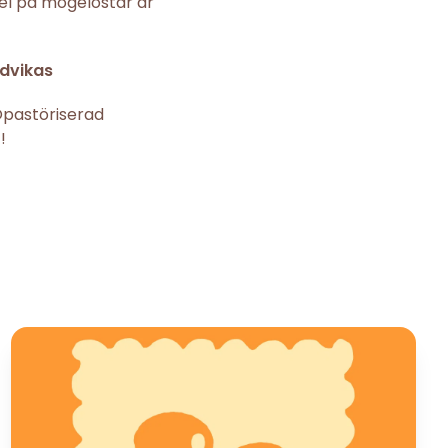
el på mögelostar är
ndvikas
 Opastöriserad
!