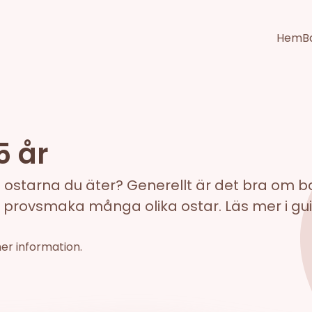
Hem
B
5 år
ostarna du äter? Generellt är det bra om barn
tt provsmaka många olika ostar. Läs mer i g
mer information.