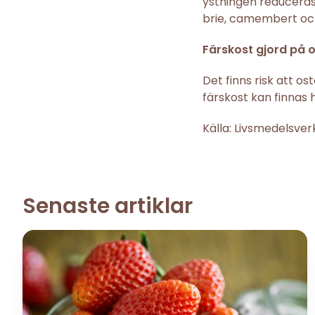
ystningen reducera
brie, camembert oc
Färskost gjord på 
Det finns risk att o
färskost kan finnas h
Källa: Livsmedelsve
Senaste artiklar