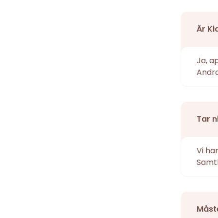
Är Ki
Ja, a
Andro
Tar n
Vi ha
Samtl
Måste