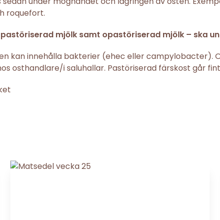
s sedan under mognandet och lagringen av osten. Exemp
h roquefort.
opastöriserad mjölk samt opastöriserad mjölk – ska u
sten kan innehålla bakterier (ehec eller campylobacter).
os osthandlare/i saluhallar. Pastöriserad färskost går fint
rket