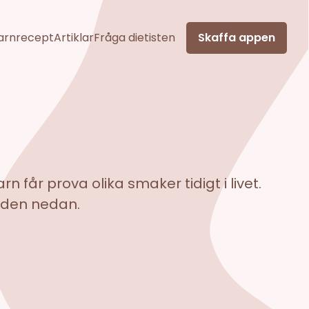
arnrecept
Artiklar
Fråga dietisten
Skaffa appen
 får prova olika smaker tidigt i livet.
uiden nedan.