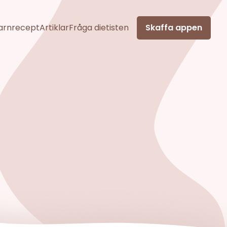
arnrecept
Artiklar
Fråga dietisten
Skaffa appen