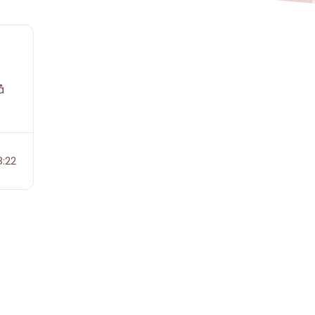
å
8:22