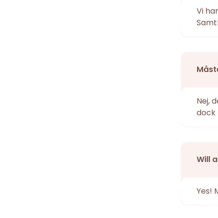
Vi ha
Samtl
Måste
Nej, 
dock 
Will 
Yes! 