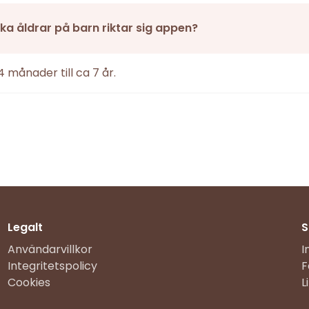
vilka åldrar på barn riktar sig appen?
4 månader till ca 7 år.
Legalt
S
Användarvillkor
I
Integritetspolicy
F
Cookies
L