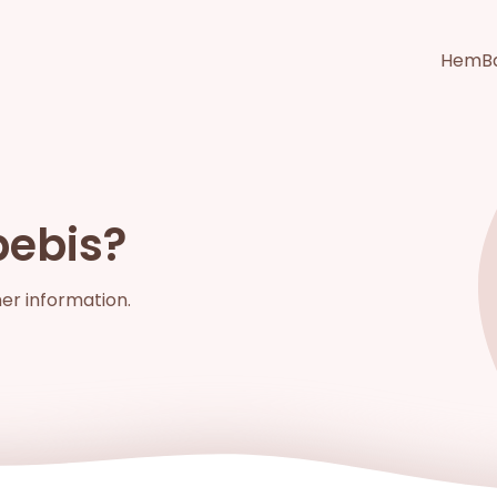
Hem
B
bebis?
mer information.