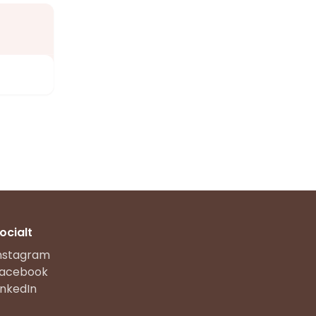
ocialt
nstagram
acebook
inkedIn