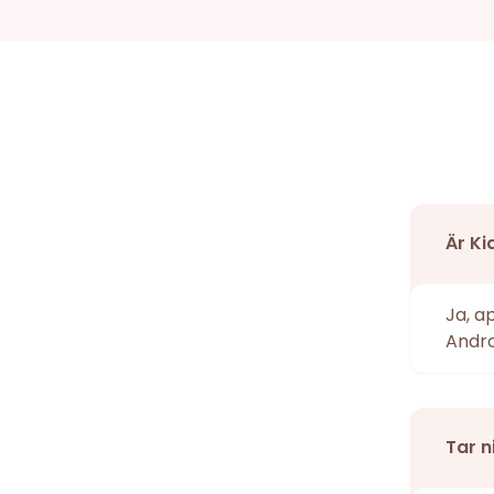
Är Ki
Ja, a
Andro
Tar n