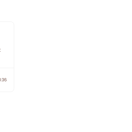
t
:36