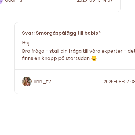
2025-09-17 14:07
Svar: Smörgåspålägg till bebis?
Hej!
Bra fråga - ställ din fråga till våra experter - de
finns en knapp på startsidan 😊
linn_t2
2025-08-07 08