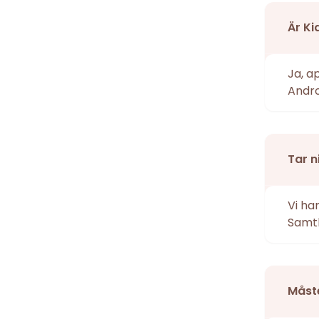
Är Ki
Ja, a
Andro
Tar n
Vi ha
Samtl
Måste