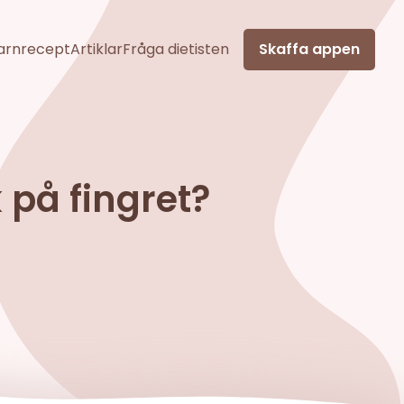
arnrecept
Artiklar
Fråga dietisten
Skaffa appen
 på fingret?