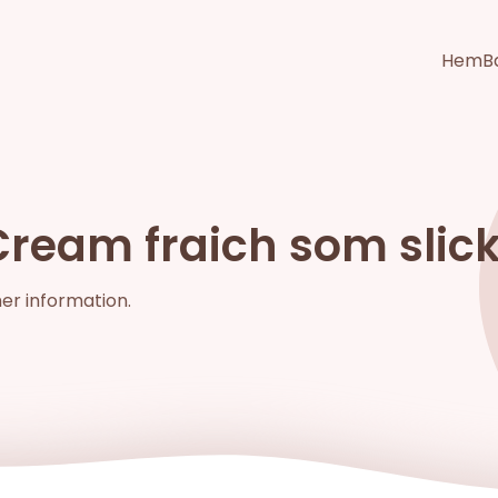
Hem
B
ream fraich som slick
mer information.