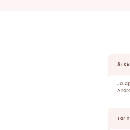
Är Ki
Ja, a
Andro
Tar n