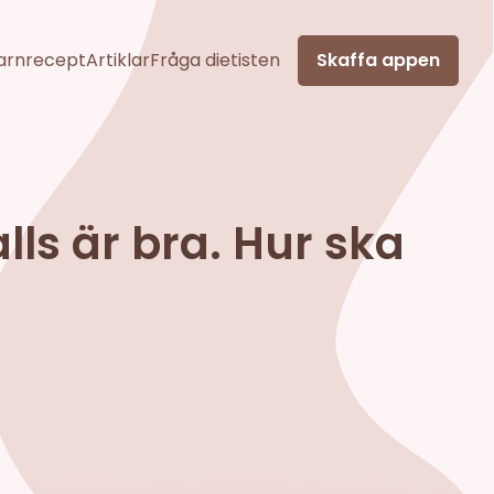
arnrecept
Artiklar
Fråga dietisten
Skaffa appen
lls är bra. Hur ska