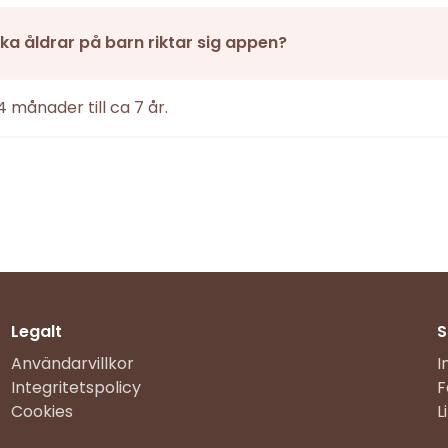
vilka åldrar på barn riktar sig appen?
4 månader till ca 7 år.
Legalt
S
Användarvillkor
I
Integritetspolicy
F
Cookies
L