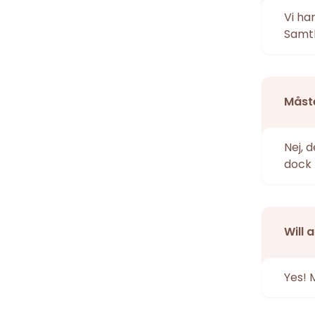
Vi ha
Samtl
Måste
Nej, 
dock 
Will 
Yes! 