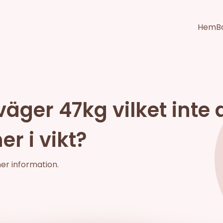
Hem
B
äger 47kg vilket inte a
er i vikt?
mer information.