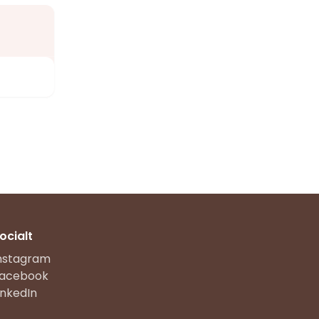
ocialt
nstagram
acebook
inkedIn