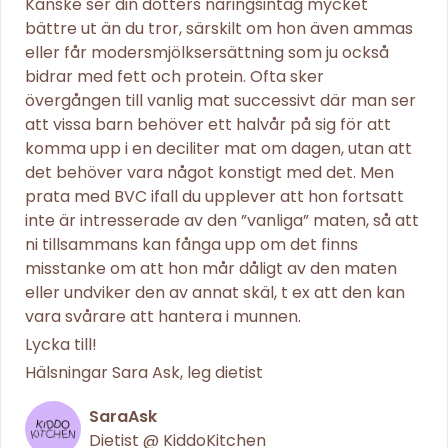
Kanske ser din dotters näringsintag mycket
bättre ut än du tror, särskilt om hon även ammas
eller får modersmjölksersättning som ju också
bidrar med fett och protein. Ofta sker
övergången till vanlig mat successivt där man ser
att vissa barn behöver ett halvår på sig för att
komma upp i en deciliter mat om dagen, utan att
det behöver vara något konstigt med det. Men
prata med BVC ifall du upplever att hon fortsatt
inte är intresserade av den ”vanliga” maten, så att
ni tillsammans kan fånga upp om det finns
misstanke om att hon mår dåligt av den maten
eller undviker den av annat skäl, t ex att den kan
vara svårare att hantera i munnen.
Lycka till!
Hälsningar Sara Ask, leg dietist
SaraAsk
Dietist @ KiddoKitchen