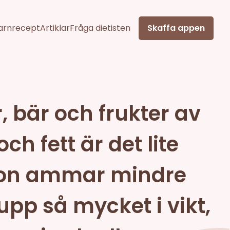
arnrecept
Artiklar
Fråga dietisten
Skaffa appen
, bär och frukter av
ch fett är det lite
 hon ammar mindre
 upp så mycket i vikt,