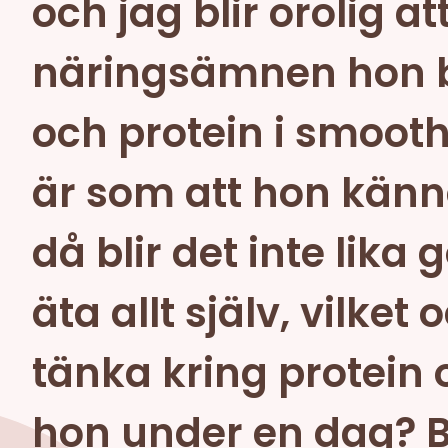
och jag blir orolig at
näringsämnen hon be
och protein i smoot
är som att hon känne
då blir det inte lika
äta allt själv, vilket
tänka kring protein
hon under en dag? Bö