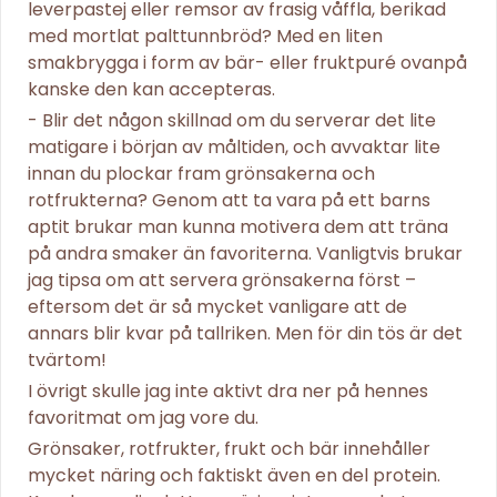
leverpastej eller remsor av frasig våffla, berikad
med mortlat palttunnbröd? Med en liten
smakbrygga i form av bär- eller fruktpuré ovanpå
kanske den kan accepteras.
- Blir det någon skillnad om du serverar det lite
matigare i början av måltiden, och avvaktar lite
innan du plockar fram grönsakerna och
rotfrukterna? Genom att ta vara på ett barns
aptit brukar man kunna motivera dem att träna
på andra smaker än favoriterna. Vanligtvis brukar
jag tipsa om att servera grönsakerna först –
eftersom det är så mycket vanligare att de
annars blir kvar på tallriken. Men för din tös är det
tvärtom!
I övrigt skulle jag inte aktivt dra ner på hennes
favoritmat om jag vore du.
Grönsaker, rotfrukter, frukt och bär innehåller
mycket näring och faktiskt även en del protein.