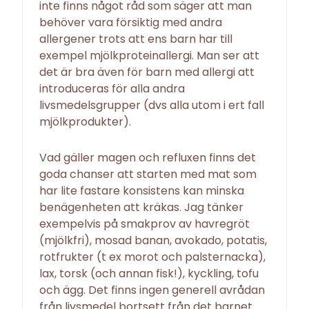
inte finns något råd som säger att man
behöver vara försiktig med andra
allergener trots att ens barn har till
exempel mjölkproteinallergi. Man ser att
det är bra även för barn med allergi att
introduceras för alla andra
livsmedelsgrupper (dvs alla utom i ert fall
mjölkprodukter).
Vad gäller magen och refluxen finns det
goda chanser att starten med mat som
har lite fastare konsistens kan minska
benägenheten att kräkas. Jag tänker
exempelvis på smakprov av havregröt
(mjölkfri), mosad banan, avokado, potatis,
rotfrukter (t ex morot och palsternacka),
lax, torsk (och annan fisk!), kyckling, tofu
och ägg. Det finns ingen generell avrådan
från livsmedel bortsett från det barnet