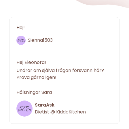
Hej!
Sienna1503
Hej Eleonora!
Undrar om själva frågan försvann här?
Prova gärna igen!
Hälsningar Sara
SaraAsk
Dietist @ KiddoKitchen