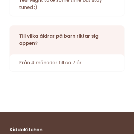
Yes! Might take some time but stay
tuned :)
Till vilka åldrar på barn riktar sig
appen?
Från 4 månader till ca 7 år.
KiddoKitchen