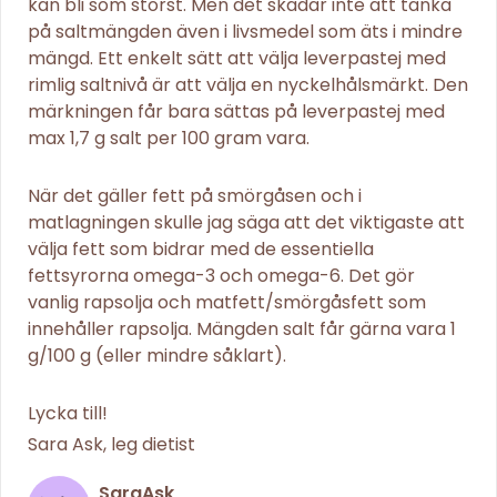
kan bli som störst. Men det skadar inte att tänka
på saltmängden även i livsmedel som äts i mindre
mängd. Ett enkelt sätt att välja leverpastej med
rimlig saltnivå är att välja en nyckelhålsmärkt. Den
märkningen får bara sättas på leverpastej med
max 1,7 g salt per 100 gram vara.
När det gäller fett på smörgåsen och i
matlagningen skulle jag säga att det viktigaste att
välja fett som bidrar med de essentiella
fettsyrorna omega-3 och omega-6. Det gör
vanlig rapsolja och matfett/smörgåsfett som
innehåller rapsolja. Mängden salt får gärna vara 1
g/100 g (eller mindre såklart).
Lycka till!
Sara Ask, leg dietist
SaraAsk