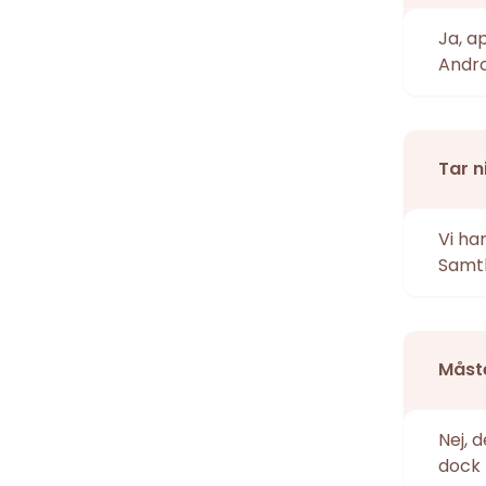
Ja, a
Andro
Tar n
Vi ha
Samtl
Måste
Nej, 
dock 