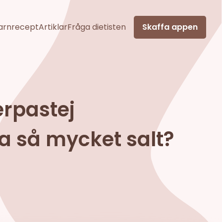
arnrecept
Artiklar
Fråga dietisten
Skaffa appen
erpastej
ha så mycket salt?