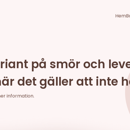
Hem
B
riant på smör och lev
 det gäller att inte 
mer information.