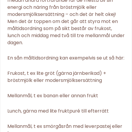
medan andra fortfarande får de mesta av sin
energi och näring från bröstmjölk eller
modersmjölksersättning – och det är helt okej!
Men det är toppen om det går att styra mot en
måltidsordning som på sikt består av frukost,
lunch och middag med två till tre mellanmål under
dagen.
En sån måltidsordning kan exempelvis se ut så här:
Frukost, t ex lite gröt (gärna järnberikad) +
bröstmjölk eller modersmjölksersättning
Mellanmål, t ex banan eller annan frukt
Lunch, gärna med lite fruktpuré till efterrätt
Mellanmål, t ex smörgåsrån med leverpastej eller