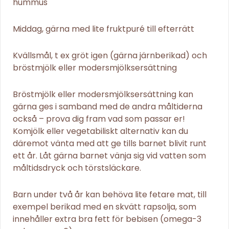
hummus
Middag, gärna med lite fruktpuré till efterrätt
Kvällsmål, t ex gröt igen (gärna järnberikad) och
bröstmjölk eller modersmjölksersättning
Bröstmjölk eller modersmjölksersättning kan
gärna ges i samband med de andra måltiderna
också – prova dig fram vad som passar er!
Komjölk eller vegetabiliskt alternativ kan du
däremot vänta med att ge tills barnet blivit runt
ett år. Låt gärna barnet vänja sig vid vatten som
måltidsdryck och törstsläckare.
Barn under två år kan behöva lite fetare mat, till
exempel berikad med en skvätt rapsolja, som
innehåller extra bra fett för bebisen (omega-3