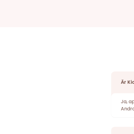
Är Ki
Ja, a
Andro