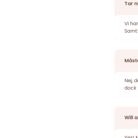
Tar n
Vi ha
Samtl
Måste
Nej, 
dock 
Will 
Yes! 