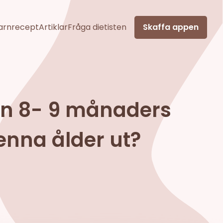
arnrecept
Artiklar
Fråga dietisten
Skaffa appen
en 8- 9 månaders
enna ålder ut?