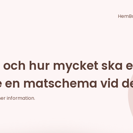
Hem
B
 och hur mycket ska 
e en matschema vid d
mer information.