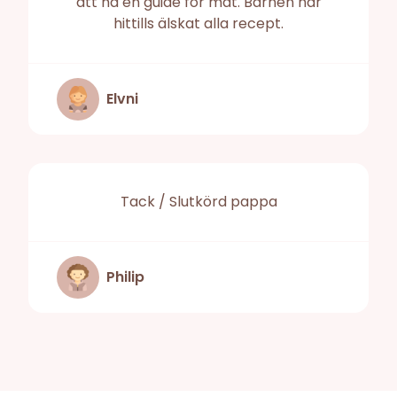
att ha en guide för mat. Barnen har
hittills älskat alla recept.
Elvni
Tack / Slutkörd pappa
Philip