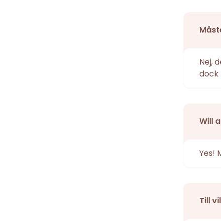
Måste
Nej, 
dock 
Will 
Yes! 
Till 