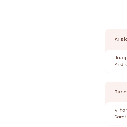
Är Ki
Ja, a
Andro
Tar n
Vi ha
Samtl