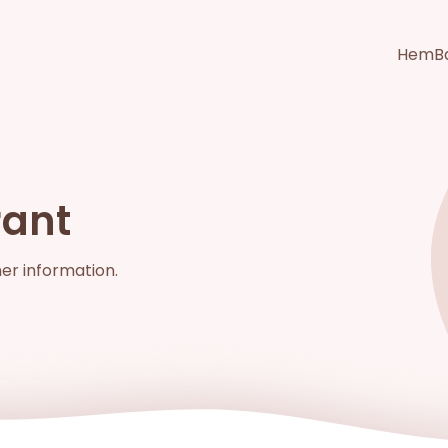
Hem
B
rant
mer information.