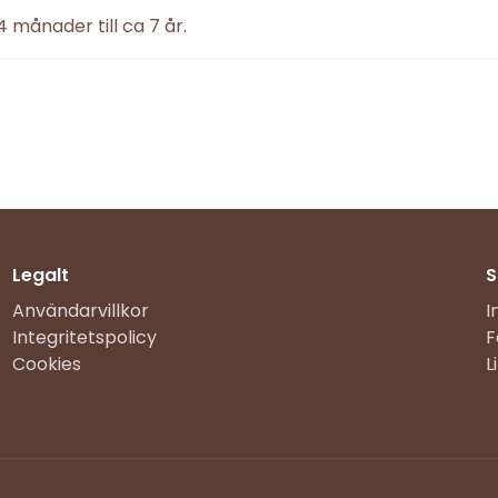
4 månader till ca 7 år.
Legalt
S
Användarvillkor
I
Integritetspolicy
F
Cookies
L