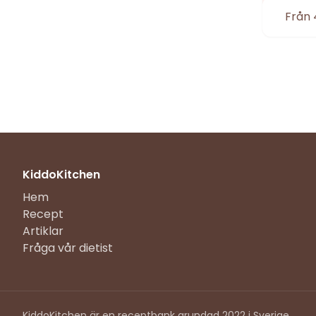
Från 
KiddoKitchen
Hem
Recept
Artiklar
Fråga vår dietist
KiddoKitchen är en receptbank grundad 2022 i Sverige.