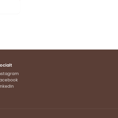
ocialt
nstagram
acebook
inkedIn