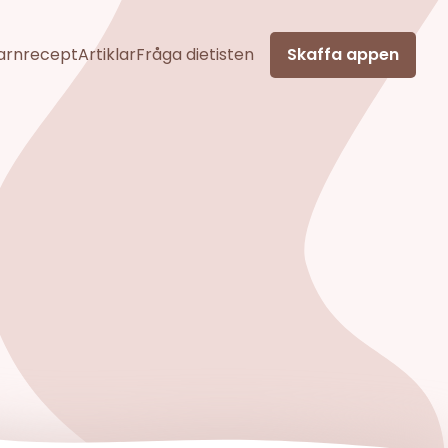
arnrecept
Artiklar
Fråga dietisten
Skaffa appen