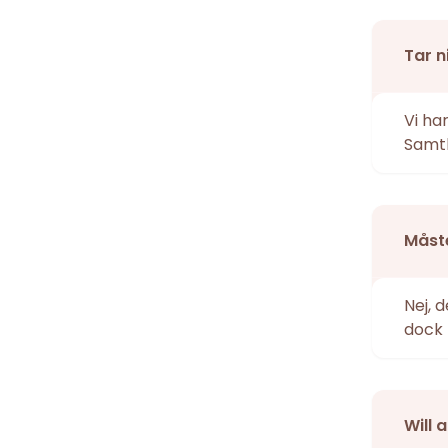
Tar n
Vi ha
Samtl
Måste
Nej, 
dock 
Will 