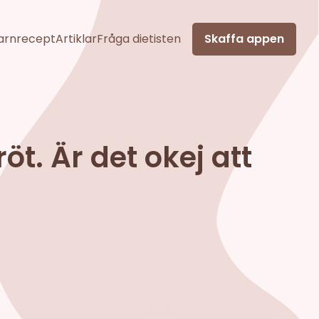
arnrecept
Artiklar
Fråga dietisten
Skaffa appen
t. Är det okej att