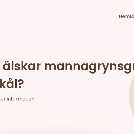
Hem
B
år älskar mannagrynsgrö
skål?
mer information.