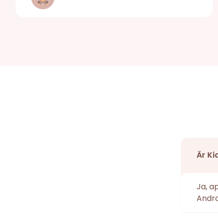
Är Ki
Ja, a
Andro