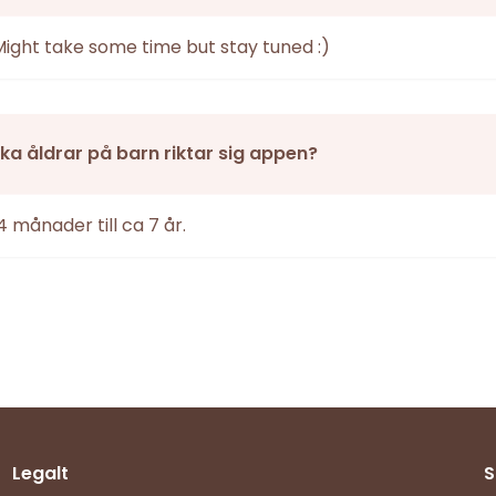
Might take some time but stay tuned :)
vilka åldrar på barn riktar sig appen?
4 månader till ca 7 år.
Legalt
S