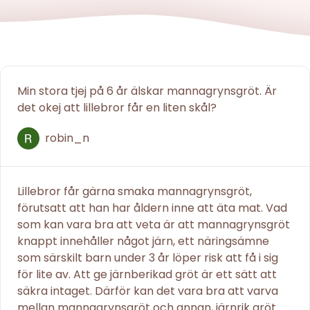
Min stora tjej på 6 år älskar mannagrynsgröt. Är
det okej att lillebror får en liten skål?
robin_n
Lillebror får gärna smaka mannagrynsgröt,
förutsatt att han har åldern inne att äta mat. Vad
som kan vara bra att veta är att mannagrynsgröt
knappt innehåller något järn, ett näringsämne
som särskilt barn under 3 år löper risk att få i sig
för lite av. Att ge järnberikad gröt är ett sätt att
säkra intaget. Därför kan det vara bra att varva
mellan mannagrynsgröt och annan, järnrik gröt.