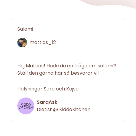
Salami
mattias_l2
Hej Mattias! Hade du en fråga om salami?
Ställ den gärna här så besvarar vi!
Hälsningar Sara och Kajsa
SaraAsk
Dietist @ KiddoKitchen