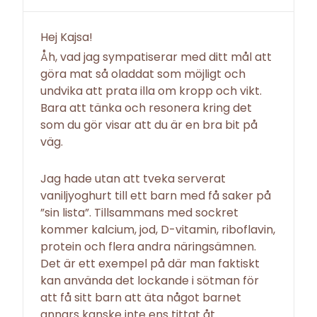
Hej Kajsa!
Åh, vad jag sympatiserar med ditt mål att
göra mat så oladdat som möjligt och
undvika att prata illa om kropp och vikt.
Bara att tänka och resonera kring det
som du gör visar att du är en bra bit på
väg.
Jag hade utan att tveka serverat
vaniljyoghurt till ett barn med få saker på
”sin lista”. Tillsammans med sockret
kommer kalcium, jod, D-vitamin, riboflavin,
protein och flera andra näringsämnen.
Det är ett exempel på där man faktiskt
kan använda det lockande i sötman för
att få sitt barn att äta något barnet
annars kanske inte ens tittat åt.