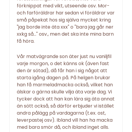
förknippat med vikt, utseende osv. Mor-
och farföräldrar har sedan vi föräldrar var
små påpekat hos sig själva mycket kring
"jag borde inte äta xxx" o "bara jag går ner
xxkg så..." osv., men det ska inte mina barn
få höra.
Vår matvägrande son äter just nu vaniljfil
varje morgon, o det känns ok (även fast
den är sötad), då får han i sig något att
starta igång dagen på. På helgen brukar
han få marmeladmacka också, vilket han
älskar o gärna skulle vilja äta varje dag. Vi
tycker dock att han kan lära sig äta annat
än sött också, så därför erbjuder vi istället
andra pålägg på vardagarna (t.ex. ost,
leverpastej osv). Ibland vill han ha macka
med bara smör då, och ibland inget alls.