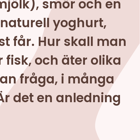
tmjölk), smör och en
naturell yoghurt,
st får. Hur skall man
fisk, och äter olika
nnan fråga, i många
Är det en anledning