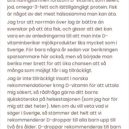
bra näringsämnen förutom D-vitamin, som selen,
jod, omega-3-fett och lättillgängligt protein. Fisk
är något av det mest hälsosamma man kan äta.
Jag tror att norrmän över lag är bättre än
svenskar på att äta fisk, och gissar att det kan
vara en av anledningarna till att man inte D-
vitaminberikar mjölkprodukter lika mycket som i
Sverige. För bara några år sedan var berikningen
sparsammare här också, men så började man
berika mer brett för att öka chansen att så
många som möjligt får i sig tillräckligt.
Jag är inte tillräckligt insatt i norska
rekommendationer kring D-vitamin för att uttala
mig säkert, så rådfråga gärna ditt barns
sjuksköterska på helsestasjonen (som jag har för
mig att det heter). Men om du vill veta vad vi
säger i Sverige, så stämmer det helt att vi
rekommenderar D-droppar till alla barn upp till
två års ålder. D-droppar rekommenderas till barn