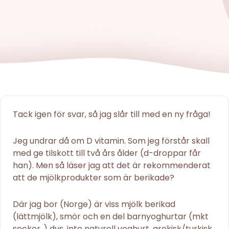
Tack igen för svar, så jag slår till med en ny fråga!
Jeg undrar då om D vitamin. Som jeg förstår skall
med ge tilskott till två års ålder (d-droppar får
han). Men så läser jag att det är rekommenderat
att de mjölkprodukter som är berikade?
Där jag bor (Norge) är viss mjölk berikad
(lättmjölk), smör och en del barnyoghurtar (mkt
socker..) dvs, inte naturell yoghurt, grekisk/turkisk,