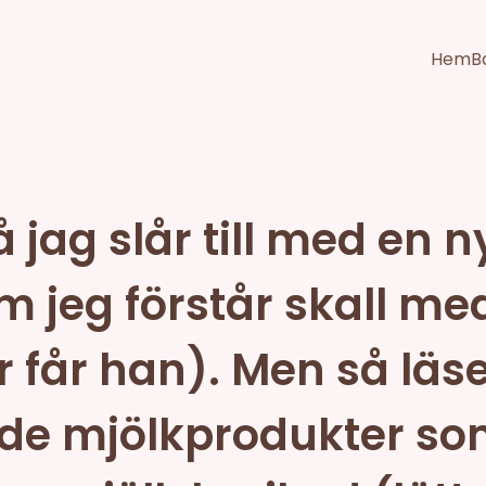
Hem
B
å jag slår till med en 
jeg förstår skall med g
 får han). Men så läser
de mjölkprodukter som