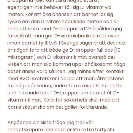
dropparna (det kan vara nog så svårt!),
egentligen inte behöver få i sig D-vitamin via
maten. För att öka chansen att barnet lär sig
tycka om den D-vitaminberikade maten och är
redo att sluta med D-droppar vd 2-årsåldern jag
föreslå att man ger D-vitaminberikad mat även
innan barnet fyllt två. I Sverige säger vi att det inte
är någon fara att både ge D-droppar full dos (10
mikrogram) och D-vitaminrik mat ovanpå det.
Risken att man ska komma upp i ohälsosamt höga
doser anses vara så liten. Jag minns efter kontakt
med BVC-sköterskor i Norge att man, åtminstone
för några år sedan, hade större respekt för detta
och ”räknade bort” D-droppar om barnet åt D-
vitaminrik mat. Kolla för säkerhets skull med ditt
barns sköterska om det gäller fortfarande.
Angående din sista fråga: jag tror vår
receptskapare Linn bara är lite extra förtjust i