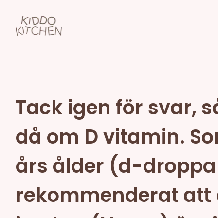
Tack igen för svar, s
då om D vitamin. Som 
års ålder (d-droppar
rekommenderat att 