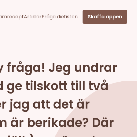
arnrecept
Artiklar
Fråga dietisten
Skaffa appen
ny fråga! Jeg undrar
e tilskott till två
 jag att det är
 är berikade? Där