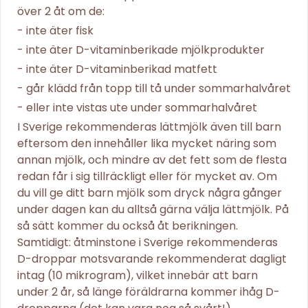
över 2 åt om de:
- inte äter fisk
- inte äter D-vitaminberikade mjölkprodukter
- inte äter D-vitaminberikad matfett
- går klädd från topp till tå under sommarhalvåret
- eller inte vistas ute under sommarhalvåret
I Sverige rekommenderas lättmjölk även till barn
eftersom den innehåller lika mycket näring som
annan mjölk, och mindre av det fett som de flesta
redan får i sig tillräckligt eller för mycket av. Om
du vill ge ditt barn mjölk som dryck några gånger
under dagen kan du alltså gärna välja lättmjölk. På
så sätt kommer du också åt berikningen.
Samtidigt: åtminstone i Sverige rekommenderas
D-droppar motsvarande rekommenderat dagligt
intag (10 mikrogram), vilket innebär att barn
under 2 år, så länge föräldrarna kommer ihåg D-