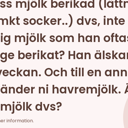
iss mjölk berikad (lät
kt socker..) dvs, inte 
lig mjölk som han ofta
e berikat? Han älskar 
 veckan. Och till en a
vänder ni havremjölk. 
komjölk dvs?
mer information.