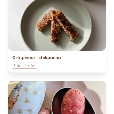
Grötpinnar i stekpanna
Från
10 mån