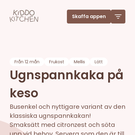
Skaffa appen
Från
12 mån
Frukost
Mellis
Lätt
Ugnspannkaka på
keso
Busenkel och nyttigare variant av den
klassiska ugnspannkakan!
Smaksätt med citronzest och söta
upp vid behov. Servera som den är till