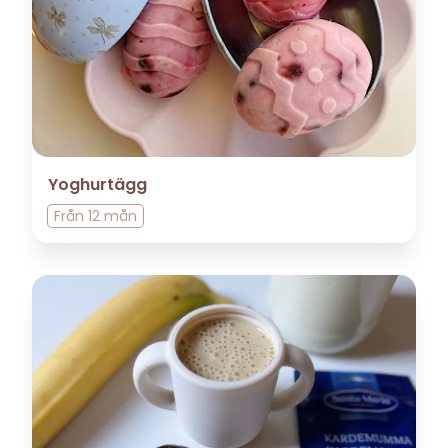
Yoghurtägg
Från
12 mån