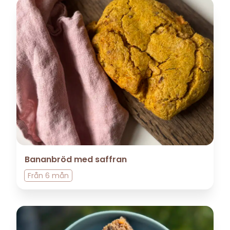
Bananbröd med saffran
Från
6 mån