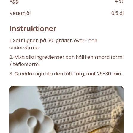
Ägg
4
st
Vetemjöl
0,5
dl
Instruktioner
Sätt ugnen på 180 grader, över- och
undervärme.
Mixa alla ingredienser och häll i en smord form
/ teflonform.
Grädda i ugn tills den fått färg, runt 25-30 min.