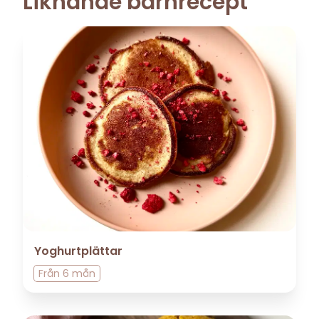
Liknande barnrecept
Yoghurtplättar
Från
6 mån