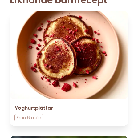
Liknande barnrecept
Yoghurtplättar
Från
6 mån