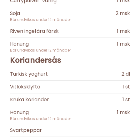
Currypulver "vanlig"
1
msk
Soja
2
msk
Bör undvikas under
12
månader
Riven ingefära färsk
1
msk
Honung
1
msk
Bör undvikas under
12
månader
Koriandersås
Turkisk yoghurt
2
dl
Vitlöksklyfta
1
st
Kruka koriander
1
st
Honung
1
msk
Bör undvikas under
12
månader
Svartpeppar