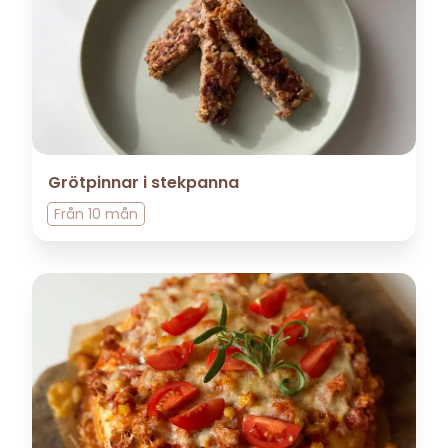
Grötpinnar i stekpanna
Från
10 mån