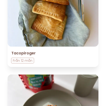
Tacopiroger
Från
12 mån