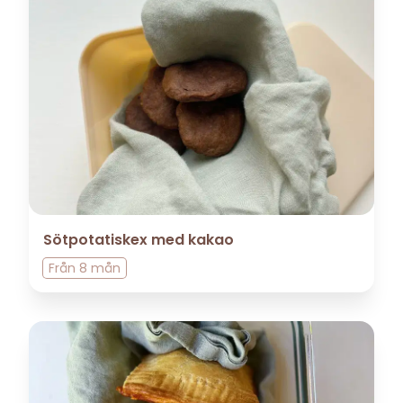
Sötpotatiskex med kakao
Från
8 mån