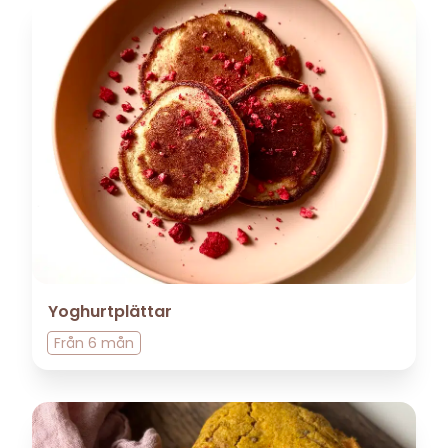
Yoghurtplättar
Från
6 mån