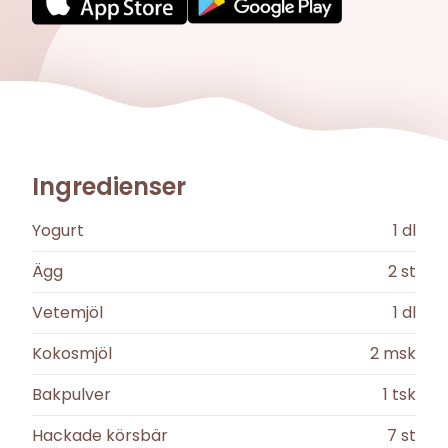
Ingredienser
Yogurt
1
dl
Ägg
2
st
Vetemjöl
1
dl
Kokosmjöl
2
msk
Bakpulver
1
tsk
Hackade körsbär
7
st