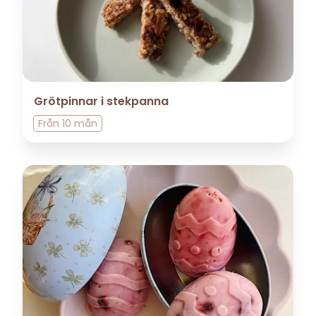
Grötpinnar i stekpanna
Från
10 mån