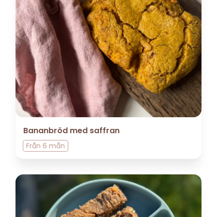
Bananbröd med saffran
Från
6 mån