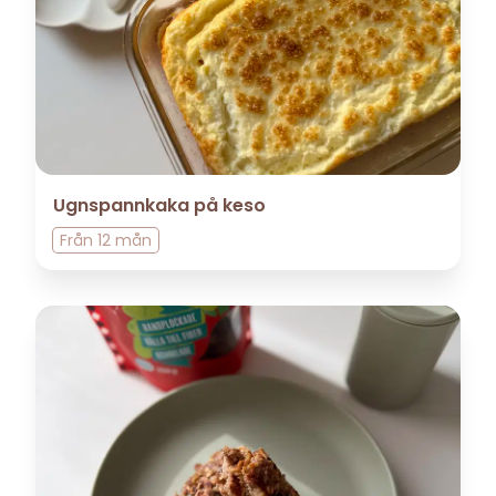
Ugnspannkaka på keso
Från
12 mån