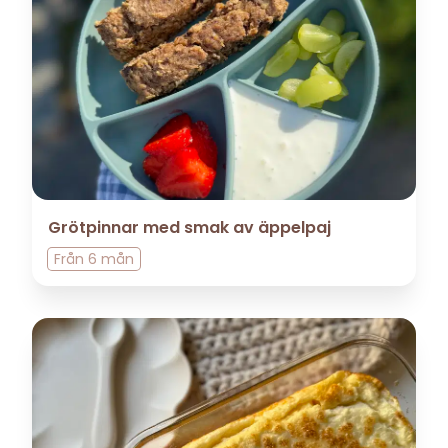
Grötpinnar med smak av äppelpaj
Från
6 mån