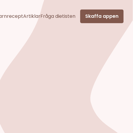
arnrecept
Artiklar
Fråga dietisten
Skaffa appen