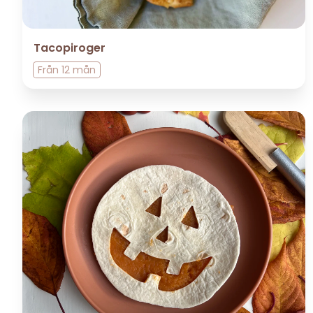
Tacopiroger
Från
12 mån