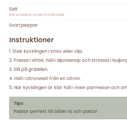
Salt
Bör undvikas under
12
månader
Svartpeppar
Instruktioner
Stek kycklingen i smör eller olja.
Pressa i vitlök, häll i dijonsenap och strössla i buljo
Slå på grädden.
Häll i citronzest från en citron.
När kycklingen är klar häll i riven parmesan och 
Tips
Passar perfekt till både ris och pasta!