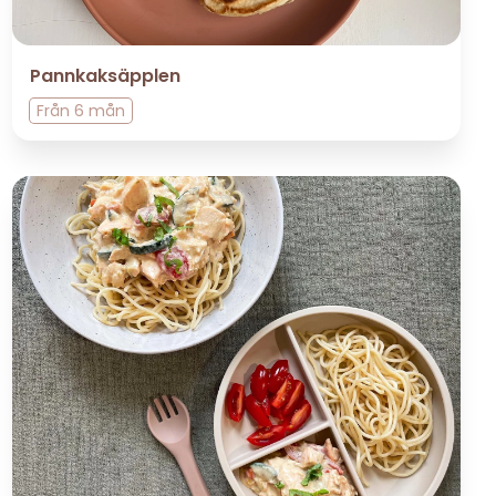
Pannkaksäpplen
Från
6 mån