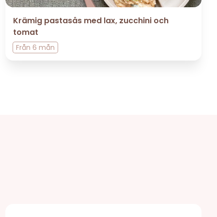
Krämig pastasås med lax, zucchini och
tomat
Från
6 mån