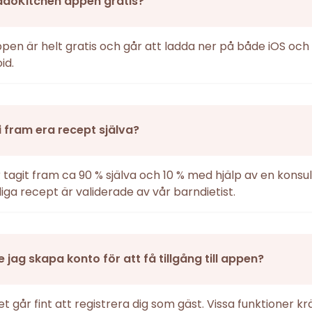
ddoKitchen appen gratis?
ppen är helt gratis och går att ladda ner på både iOS och
id.
i fram era recept själva?
r tagit fram ca 90 % själva och 10 % med hjälp av en konsul
iga recept är validerade av vår barndietist.
 jag skapa konto för att få tillgång till appen?
det går fint att registrera dig som gäst. Vissa funktioner k