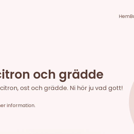
Hem
B
itron och grädde
tron, ost och grädde. Ni hör ju vad gott!
mer information.