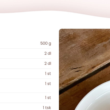
500
g
2
dl
2
dl
1
st
1
st
1
st
1
tsk