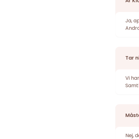
Är Ki
Ja, a
Andro
Tar n
Vi ha
Samtl
Måste
Nej, 