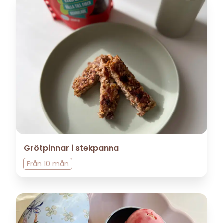
Grötpinnar i stekpanna
Från
10 mån