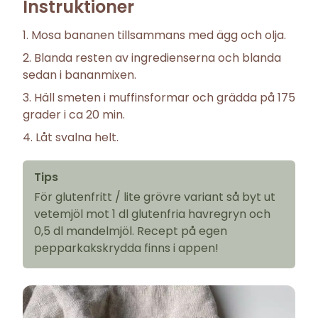
Instruktioner
Mosa bananen tillsammans med ägg och olja.
Blanda resten av ingredienserna och blanda
sedan i bananmixen.
Häll smeten i muffinsformar och grädda på 175
grader i ca 20 min.
Låt svalna helt.
Tips
För glutenfritt / lite grövre variant så byt ut
vetemjöl mot 1 dl glutenfria havregryn och
0,5 dl mandelmjöl. Recept på egen
pepparkakskrydda finns i appen!