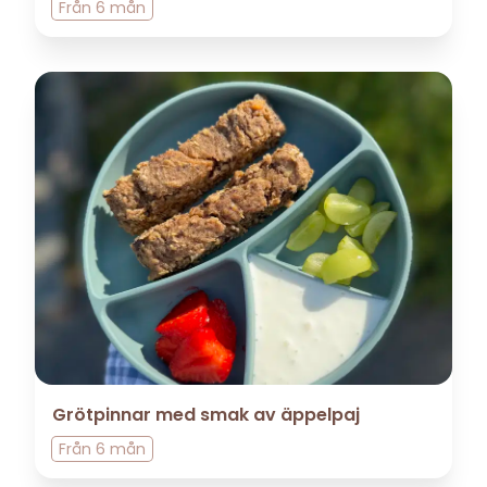
Från
6 mån
Grötpinnar med smak av äppelpaj
Från
6 mån