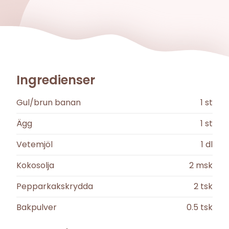
Ingredienser
Gul/brun banan
1
st
Ägg
1
st
Vetemjöl
1
dl
Kokosolja
2
msk
Pepparkakskrydda
2
tsk
Bakpulver
0.5
tsk