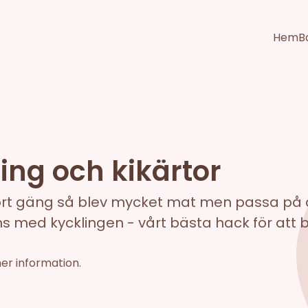
Hem
B
ing och kikärtor
stort gäng så blev mycket mat men passa på at
s med kycklingen - vårt bästa hack för att bo
mer information.