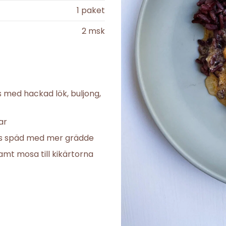
1
paket
2
msk
s med hackad lök, buljong,
ar
ars späd med mer grädde
samt mosa till kikärtorna