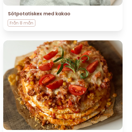
Sötpotatiskex med kakao
Från
8 mån