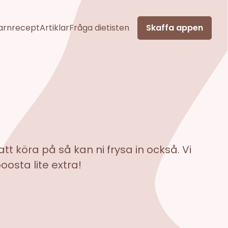
arnrecept
Artiklar
Fråga dietisten
Skaffa appen
t köra på så kan ni frysa in också. Vi
osta lite extra!