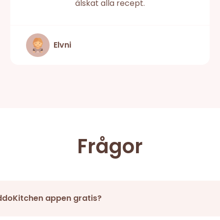
älskat alla recept.
Elvni
Frågor
ddoKitchen appen gratis?