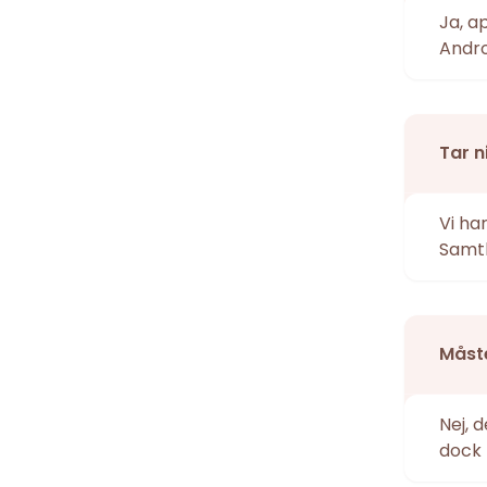
Ja, a
Andro
Tar n
Vi ha
Samtl
Måste
Nej, 
dock 