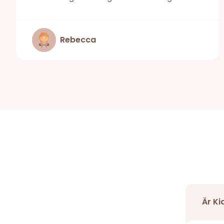
Rebecca
Är Ki