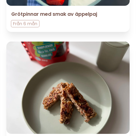
Grötpinnar med smak av äppelpaj
Från
6 mån