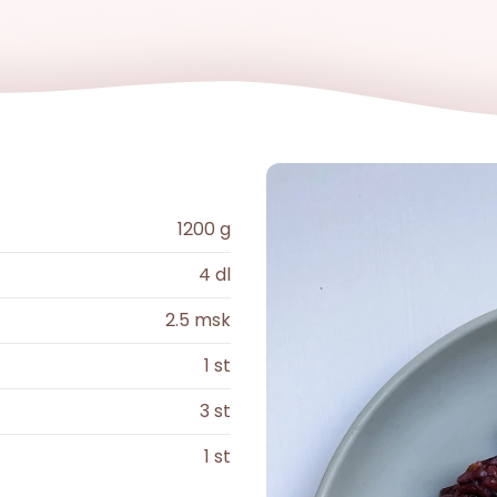
1200
g
4
dl
2.5
msk
1
st
3
st
1
st