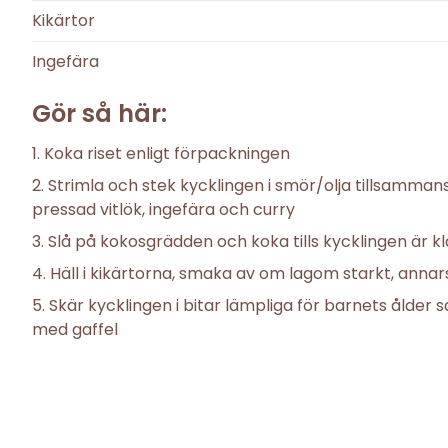
Kikärtor
Ingefära
Gör så här:
Koka riset enligt förpackningen
Strimla och stek kycklingen i smör/olja tillsamman
pressad vitlök, ingefära och curry
Slå på kokosgrädden och koka tills kycklingen är kl
Häll i kikärtorna, smaka av om lagom starkt, ann
Skär kycklingen i bitar lämpliga för barnets ålder 
med gaffel