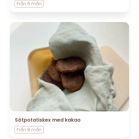
Från
6 mån
Sötpotatiskex med kakao
Från
8 mån