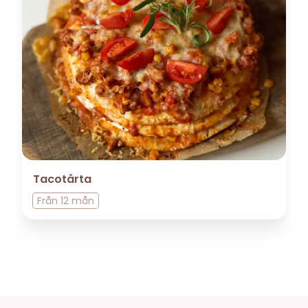
Tacotårta
Från
12 mån