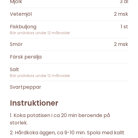
Mjölk
3
dl
Vetemjöl
2
msk
Fiskbuljong
1
st
Bör undvikas under
12
månader
Smör
2
msk
Färsk persilja
Salt
Bör undvikas under
12
månader
Svartpeppar
Instruktioner
Koka potatisen i ca 20 min beroende på
storlek.
Hårdkoka äggen, ca 9-10 min. Spola med kallt