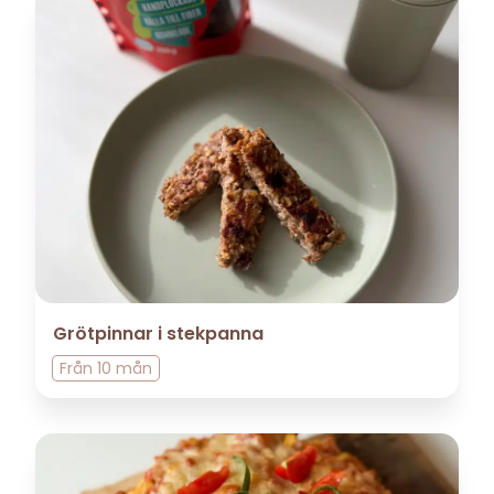
Grötpinnar i stekpanna
Från
10 mån