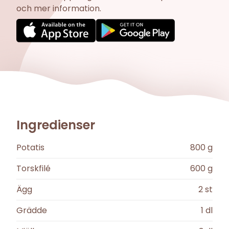
och mer information.
Ingredienser
Potatis
800
g
Torskfilé
600
g
Ägg
2
st
Grädde
1
dl