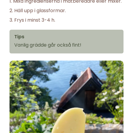
Mixa ingredienserna i matberedare eller mixer.
Häll upp i glassformar.
Frys i minst 3-4 h.
Tips
Vanlig grädde går också fint!