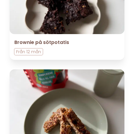
Brownie på sötpotatis
Från
12 mån