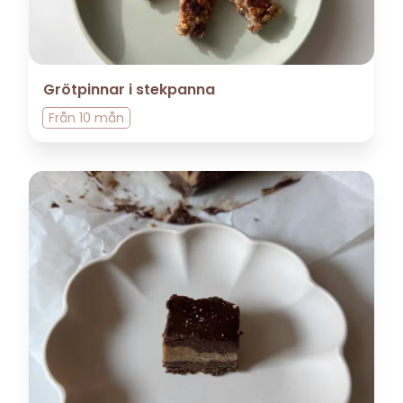
Grötpinnar i stekpanna
Från
10 mån