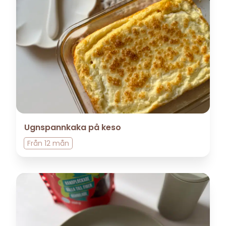
Ugnspannkaka på keso
Från
12 mån