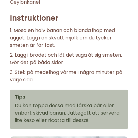
Ceylonkanel
Instruktioner
Mosa en halv banan och blanda ihop med
ägget. Lägg i en skvätt mjölk om du tycker
smeten är för fast.
Lägg i brödet och låt det suga åt sig smeten.
Gör det på båda sidor
Stek på medelhög värme i några minuter på
varje sida.
Tips
Du kan toppa dessa med färska bär eller
enbart skivad banan. Jättegott att servera
lite keso eller ricotta till dessa!