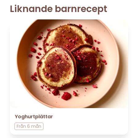
Liknande barnrecept
Yoghurtplättar
Från
6 mån