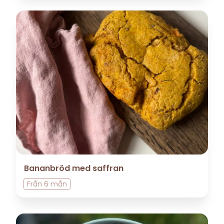
Bananbröd med saffran
Från
6 mån