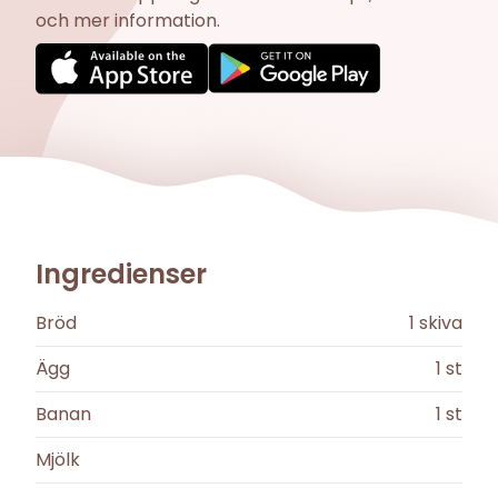
och mer information.
Ingredienser
Bröd
1
skiva
Ägg
1
st
Banan
1
st
Mjölk