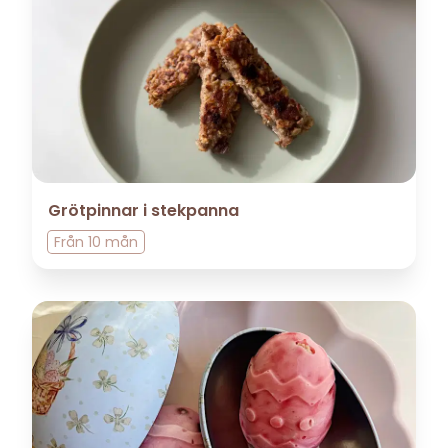
Grötpinnar i stekpanna
Från
10 mån