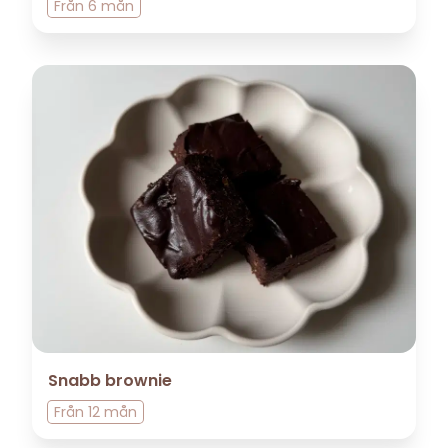
Från
6 mån
Snabb brownie
Från
12 mån