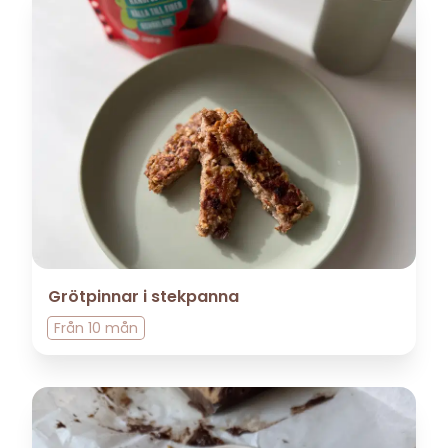
Grötpinnar i stekpanna
Från
10 mån