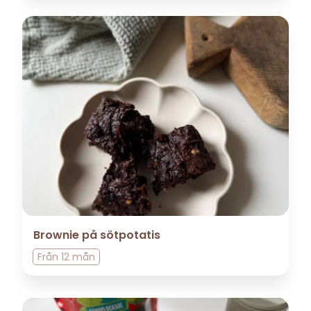
Brownie på sötpotatis
Från
12 mån