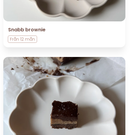
Snabb brownie
Från
12 mån