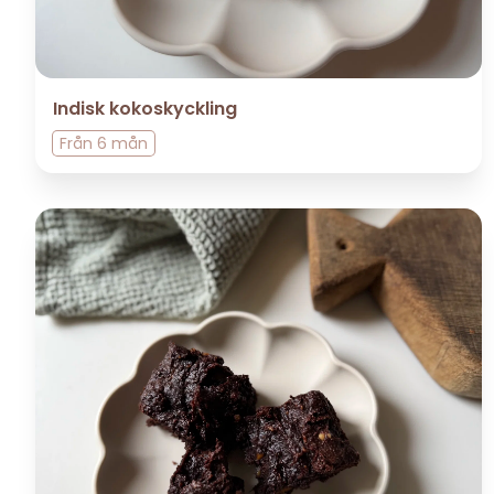
Indisk kokoskyckling
Från
6 mån