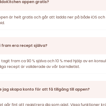
ddoKitchen appen gratis?
ppen är helt gratis och går att ladda ner på både iOS och
id.
i fram era recept själva?
r tagit fram ca 90 % själva och 10 % med hjälp av en konsul
iga recept är validerade av vår barndietist.
 jag skapa konto för att få tillgång till appen?
det går fint att registrera dig som gäst. Vissa funktioner k