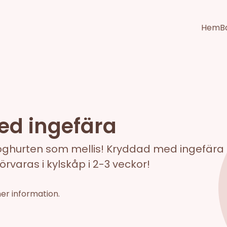
Hem
B
d ingefära
er yoghurten som mellis! Kryddad med ingefä
örvaras i kylskåp i 2-3 veckor!
mer information.