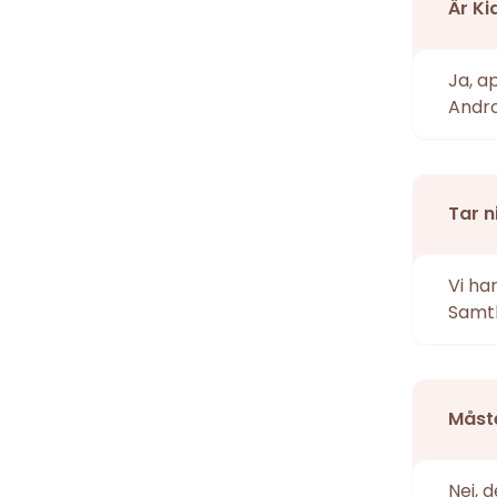
Är Ki
Ja, a
Andro
Tar n
Vi ha
Samtl
Måste
Nej, 