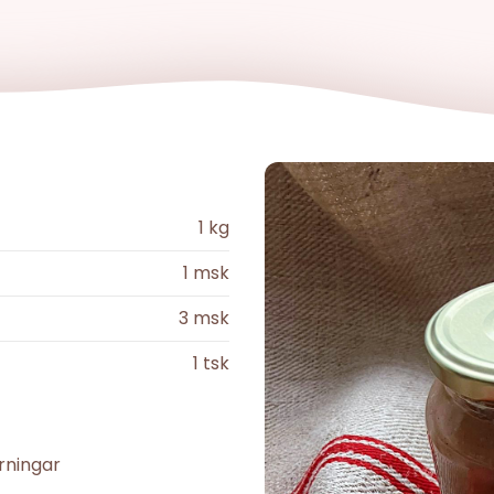
1
kg
1
msk
3
msk
1
tsk
rningar