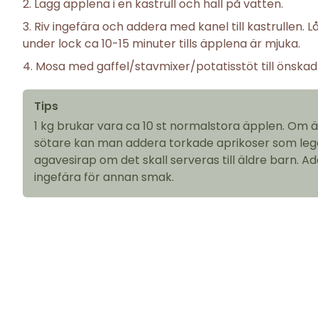
Lägg äpplena i en kastrull och häll på vatten.
Riv ingefära och addera med kanel till kastrullen.
under lock ca 10-15 minuter tills äpplena är mjuka.
Mosa med gaffel/stavmixer/potatisstöt till önskad
Tips
1 kg brukar vara ca 10 st normalstora äpplen. Om
sötare kan man addera torkade aprikoser som legat i
agavesirap om det skall serveras till äldre barn. A
ingefära för annan smak.