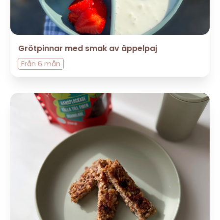
Grötpinnar med smak av äppelpaj
Från
6 mån