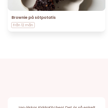
Brownie på sötpotatis
Från
12 mån
Jag älskar KiddoKitchen! Det är så enkelt