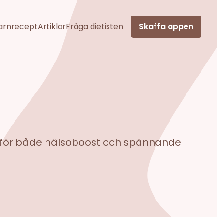
arnrecept
Artiklar
Fråga dietisten
Skaffa appen
ra för både hälsoboost och spännande