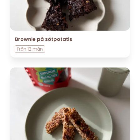
Brownie på sötpotatis
Från
12 mån