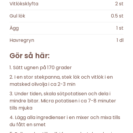
Vitlöksklyfta
2
st
Gul lök
0.5
st
Ägg
1
st
Havregryn
1
dl
Gör så här:
Sätt ugnen på 170 grader
I en stor stekpanna, stek lök och vitlök i en
matsked olivolja i ca 2-3 min
Under tiden, skala sötpotatisen och dela i
mindre bitar. Micra potatisen i ca 7-8 minuter
tills mjuka
Lägg alla ingredienser i en mixer och mixa tills
du fått en smet