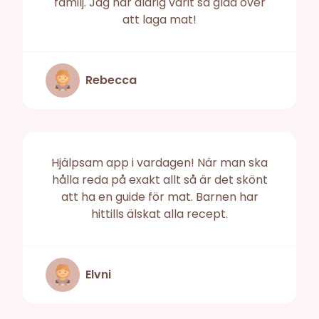
familj. Jag har aldrig varit så glad över
att laga mat!
Rebecca
Hjälpsam app i vardagen! När man ska
hålla reda på exakt allt så är det skönt
att ha en guide för mat. Barnen har
hittills älskat alla recept.
Elvni