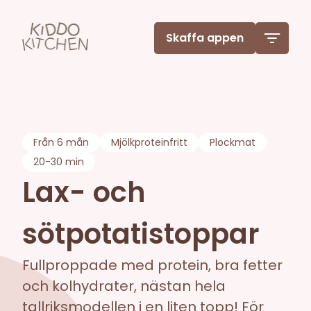
Skaffa appen
Från
6 mån
Mjölkproteinfritt
Plockmat
20-30 min
Lax- och
sötpotatistoppar
Fullproppade med protein, bra fetter
och kolhydrater, nästan hela
tallriksmodellen i en liten topp! För