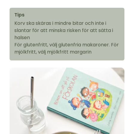
Tips
Korv ska skäras i mindre bitar och inte i
slantar för att minska risken för att sätta i
halsen
För glutenfritt, välj glutenfria makaroner. För
mjölkfritt, välj mjölkfritt margarin