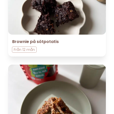
Brownie på sötpotatis
Från
12 mån