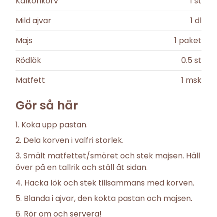
Kalkonkorv
1
st
Mild ajvar
1
dl
Majs
1
paket
Rödlök
0.5
st
Matfett
1
msk
Gör så här
Koka upp pastan.
Dela korven i valfri storlek.
Smält matfettet/smöret och stek majsen. Häll
över på en tallrik och ställ åt sidan.
Hacka lök och stek tillsammans med korven.
Blanda i ajvar, den kokta pastan och majsen.
Rör om och servera!