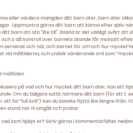
ma eller värdera mängden ditt barn äter, barn äter olika
agar. Uppmuntra gärna ditt barn att känna efter själv nä
ditt barn att äta "lite till". Ibland är det väldigt svårt att
och o då kontroll över barnets ätande får motsatt effekt
m serveras och
när
, och barnet för
om
och
hur mycket
he
 vid måltiderna, och undvik värderande ord som ”mycket”, 
d måltiden
okusera på vad och hur mycket ditt barn äter, kan ett tips
ätande. Om du tidigare suttit närmare ditt barn (för att t. 
r att ha ”full koll”) kan du kanske flytta lite längre ifrån.
n stund när ni umgås och pratar.
å vad som hjälpt er? Skriv gärna i kommentarfältet nedan