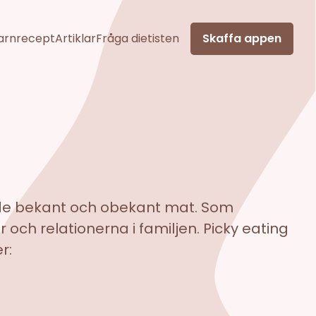
arnrecept
Artiklar
Fråga dietisten
Skaffa appen
både bekant och obekant mat. Som
och relationerna i familjen. Picky eating
r: