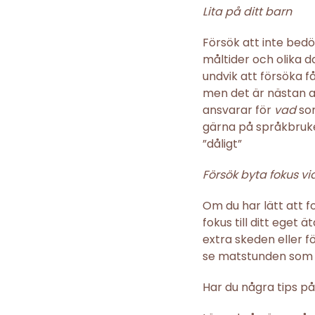
Lita på ditt barn
Försök att inte bedö
måltider och olika d
undvik att försöka få 
men det är nästan a 
ansvarar för
vad
so
gärna på språkbruket
”dåligt”
Försök byta fokus vi
Om du har lätt att f
fokus till ditt eget 
extra skeden eller fö
se matstunden som e
Har du några tips p