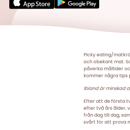
Picky eating/matkrä
och obekant mat. So
påverka måltider och 
kommer några tips p
Ibland är minskad ap
Efter att de första tv
efter två års ålder, 
från dag till dag, s
svårt för att prova 