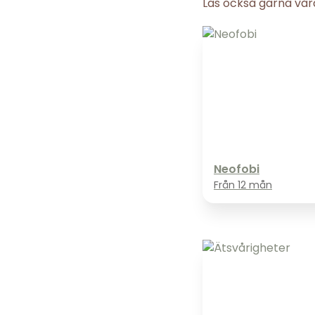
Läs också gärna våra
Neofobi
Från
12 mån