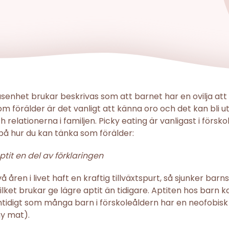
senhet brukar beskrivas som att barnet har en ovilja att
m förälder är det vanligt att känna oro och det kan bli
relationerna i familjen. Picky eating är vanligast i försko
å hur du kan tänka som förälder:
tit en del av förklaringen
å åren i livet haft en kraftig tillväxtspurt, så sjunker barn
vilket brukar ge lägre aptit än tidigare. Aptiten hos barn 
amtidigt som många barn i förskoleåldern har en neofobisk
ny mat).