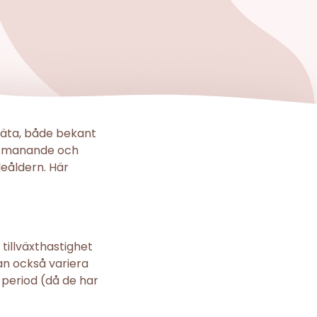
 äta, både bekant
 utmanande och
leåldern. Här
s tillväxthastighet
kan också variera
 period (då de har