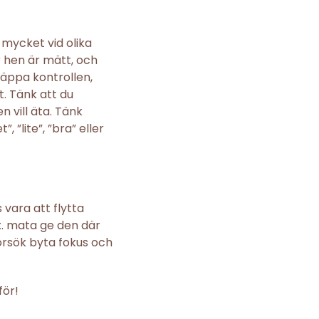
 mycket vid olika
r hen är mätt, och
 släppa kontrollen,
. Tänk att du
n vill äta. Tänk
”lite”, ”bra” eller
 vara att flytta
ex. mata ge den där
 Försök byta fokus och
för!