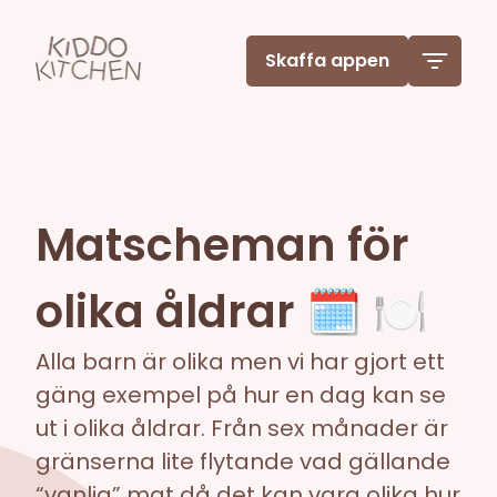
Skaffa appen
Matscheman för
olika åldrar 🗓️ 🍽️
Alla barn är olika men vi har gjort ett
gäng exempel på hur en dag kan se
ut i olika åldrar. Från sex månader är
gränserna lite flytande vad gällande
“vanlig” mat då det kan vara olika hur