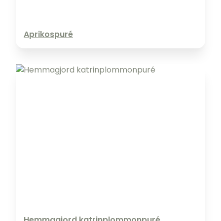
Aprikospuré
Hemmagjord katrinplommonpuré