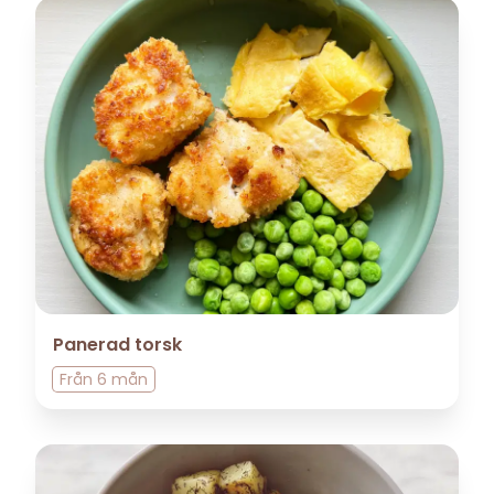
Panerad torsk
Från
6 mån