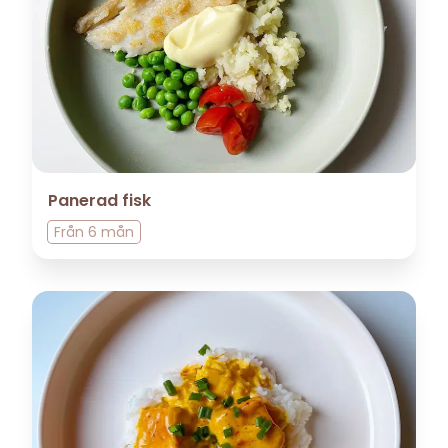
Panerad fisk
Från
6 mån