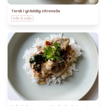
Torsk i gräddig citronsås
Från
6 mån