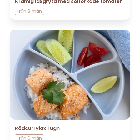
Krämig laxgryta med soltorkade tomater
Från
8 mån
Rödcurrylax i ugn
Från
6 mån