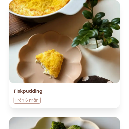
Fiskpudding
Från
6 mån