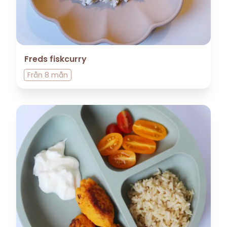
Freds fiskcurry
Från
8 mån