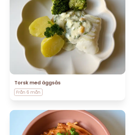
Torsk med äggsås
Från
6 mån