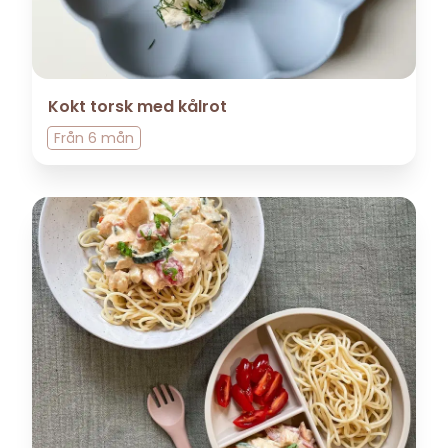
Kokt torsk med kålrot
Från
6 mån