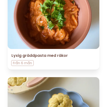
Lyxig gräddpasta med räkor
Från
6 mån